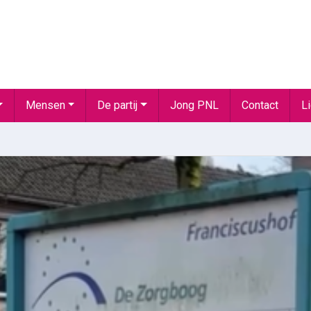
Mensen
De partij
Jong PNL
Contact
L