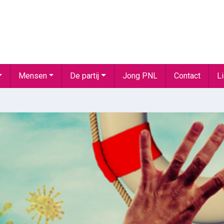
Mensen
De partij
Jong PNL
Contact
L