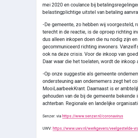
mei 2020 en coulance bij betalingsregelinge
belastingplichtige uitstel van betaling aanvra
-De gemeente, zo hebben wij voorgesteld, ro
terecht in de reactie, is de oproep richting 
dus alleen inkopen doen die nu nodig zijn e
gecommuniceerd richting inwoners. Vanzelf
ook na deze crisis. Voor de inkoop van goe
Daar waar die het toelaten, wordt de inkoop
-Op onze suggestie als gemeente ondernemers
ondersteuning aan ondernemers zegt het coll
MooiLaarbeekKrant. Daarnaast is er ambtelij
gehouden van de bij de gemeente bekende in
achterban. Regionale en landelijke organisa
Senzer: via
https://www.senzer.nl/coronavirus
UWV:
https://www.uwv.nl/werkgevers/veelgestelde-vr