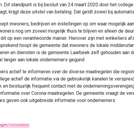
n. Dit standpunt is bij besluit van 24 maart 2020 door het colle
agt, krijgt deze uitstel van betaling. Dat geldt zowel bij automati
ept inwoners, bedrijven en instellingen op om waar mogelijk aa
inwoners nog om zoveel mogelijk thuis te blijven en alleen de deur 
n dit op een verantwoorde manier. Hierover zijn met winkeliers a
sprekend hoopt de gemeente dat inwoners de lokale middenstan
deren en diensten is de gemeente Laarbeek zelf gehouden aan d
 al langer aan lokale ondernemers gegund.
 actief te informeren over de diverse maatregelen die regionaa
ege actief de informatie via de gebruikelijk kanalen te versprei
k en bestuurlijk frequent contact met de ondernemingsvereniging
formatie over Corona-maatregelen. De gemeente vraagt de veren
ties geven ook uitgebreide informatie voor ondernemers:
agen/coronavirus