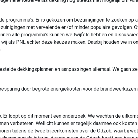
 Algemene Reserve als dekking nog steeds niet mogelijk om vana
lende programma’s. Er is gekozen om bezuinigingen te zoeken op a
 bezuinigingen met vervelende en/of minder populaire gevolgen. O
binnen alle programma’s kunnen we twijfels hebben en discussie
 wij als PNL echter deze keuzes maken. Daarbij houden we in on
.
estelde dekkingsplannen en aanpassingen allemaal. We gaan ze 
n besparing door begrote energiekosten voor de brandweerkazern
rs. Er loopt op dit moment een onderzoek. We wachten de uitkom
kunnen verbeteren. Wellicht kunnen er tegelijk daarmee ook kos
 horen tijdens de twee bijeenkomsten over de Odzob, waarbij we