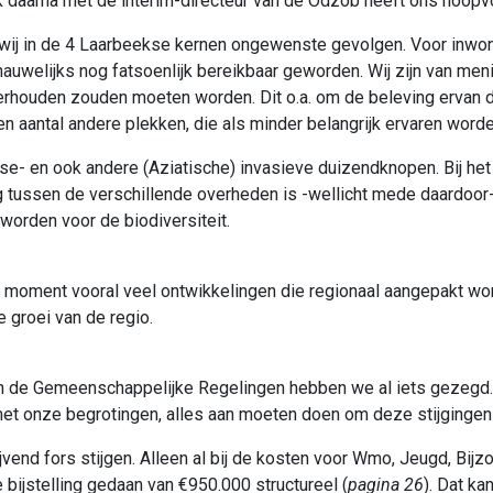
 daarna met de interim-directeur van de Odzob heeft ons hoopv
 wij in de 4 Laarbeekse kernen ongewenste gevolgen. Voor inwone
 nauwelijks nog fatsoenlijk bereikbaar geworden. Wij zijn van men
nderhouden zouden moeten worden. Dit o.a. om de beleving ervan
 aantal andere plekken, die als minder belangrijk ervaren word
e- en ook andere (Aziatische) invasieve duizendknopen. Bij het Ri
 tussen de verschillende overheden is -wellicht mede daardoor- 
worden voor de biodiversiteit.
it moment vooral veel ontwikkelingen die regionaal aangepakt w
e groei van de regio.
an de Gemeenschappelijke Regelingen hebben we al iets gezegd
 met onze begrotingen, alles aan moeten doen om deze stijgingen
jvend fors stijgen. Alleen al bij de kosten voor Wmo, Jeugd, Bij
bijstelling gedaan van €950.000 structureel (
pagina 26
). Dat ka