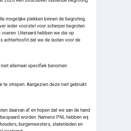
f 2026 een structureel sluitende begroting
lle mogelijke plekken binnen de begroting.
ver ieder voorstel voor scherper begroten
s voeren. Uiteraard hebben we die op
s achterhoofd dat we de lasten voor de
niet allemaal specifiek benomen.
e te strepen. Aangezien deze niet gebruikt
sten daarvan af en hopen dat we aan de hand
ten bespaard worden. Namens PNL hebben wij
thouders, burgemeesters, statenleden en