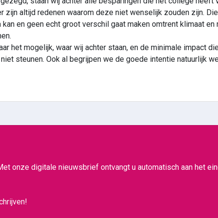
ezegd, staan wij achter alle besparingen die het college heeft 
 zijn altijd redenen waarom deze niet wenselijk zouden zijn. D
 kan en geen echt groot verschil gaat maken omtrent klimaat en 
en.
r het mogelijk, waar wij achter staan, en de minimale impact di
niet steunen. Ook al begrijpen we de goede intentie natuurlijk we
Met onze digitale nieuwsbrief ontvangt u automatisch aan het e