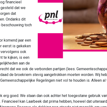
og financieel
 gesteld dat we
orgen dat
ien. Ondanks dit
ze beschouwing toch
oor komend jaar een
er eerst is gekeken
t vervolgens ook
 te kijken, is een
elijkheden aan de
terecht dat we ook de verbonden partijen (lees: Gemeenteschapp
derdaad de broekriem stevig aangetrokken moeten worden. Wij he
e Gemeenschappelijke Regelingen niet vol te houden is. Alleen al 
beek erg goed. We staan dan ook achter het toegestane gebruik
. Financieel kan Laarbeek dat prima hebben, hoewel dat uiteraard