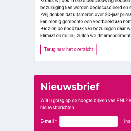
-Zoals wij ook in onze beschouwing hebben g
bezuiniging kan worden bediscussieerd en er
-Wij denken dat uitsmeren over 20-jaar prima
kan menig gemeente een voorbeeld aan nem
-Gezien de noodzaak van bezuinigen daar waa
klimaat en milieu, zullen we dit amendement 
Terug naar het overzicht
Nieuwsbrief
Wilt u graag op de hoogte blijven van PNL? 
nieuwsberichten.
E-mail
*