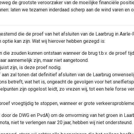
reweg de grootste veroorzaker van de moeilijke financiële positi
en: laten we tezamen inderdaad scherp aan de wind varen en op
stemd die de proef van het afsluiten van de Laarbrug in Aarle-R
n optie kan zijn. Wat wij hierover hebben gezegd is:
die zouden kunnen ontstaan wanneer de brug t.b.v. de proef tijd
aar aannemelijk zijn, maar niet aangetoond.
ist zijn, is deze proef nodig.
an zal tonen dat definitief afsluiten van de Laarbrug onwenselijk 
ons betreft, wat het is, ongeacht de gevolgen voor het snelfietsp
elpunten zijn opgelost leidt, zo vrezen wij, tot een hele forse ve
ef vroegtijdig te stoppen, wanneer er grote verkeersproblemen
oor de DWG en PvdA) om de omvorming van het groen in Laarbeek
ota, niet te verlengen naar 20 jaar, hebben wij niet ondersteund