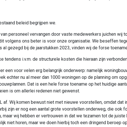
staand beleid begrijpen we.
 van personeel vervangen door vaste medewerkers juichen wij to
it volgens ons beter is voor onze organisatie. We beseffen tege
ls al gezegd bij de jaarstukken 2023, vinden wij de forse toename
e tendens i.v.m. de structurele kosten die hieraan zijn verbonden
over een voor velen erg belangrijk onderwerp: namelijk woningb
ek echter nu al meer dan 1000 woningen op de planning om opgele
ouwplannen. Dat is een hele forse toename op het huidige aanta
eien is om allerlei redenen niet gewenst.
. Wij komen bewust niet met nieuwe voorstellen, omdat dat in de 
rbij zijn er nog een aantal grote voorstellen onderweg, die ook 
 in, maar wij hebben er vertrouwen in dat we tezamen tot de juis
nlijk niet horen, maar we doen hierbij toch een dringend beroep o