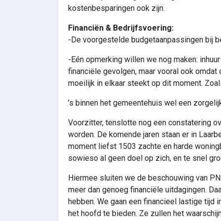
kostenbesparingen ook zijn.
Financiën & Bedrijfsvoering:
-De voorgestelde budgetaanpassingen bij be
-Eén opmerking willen we nog maken: inhuur
financiële gevolgen, maar vooral ook omdat d
moeilijk in elkaar steekt op dit moment. Zoa
’s binnen het gemeentehuis wel een zorgelijk
Voorzitter, tenslotte nog een constatering 
worden. De komende jaren staan er in Laarbe
moment liefst 1503 zachte en harde woningb
sowieso al geen doel op zich, en te snel gro
Hiermee sluiten we de beschouwing van PNL af
meer dan genoeg financiële uitdagingen. Daa
hebben. We gaan een financieel lastige tijd
het hoofd te bieden. Ze zullen het waarschij