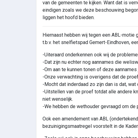
van de gemeenten te kijken. Want dat is ver
eindigen zoals we deze beschouwing begonn
liggen het hoofd bieden.
Hiernaast hebben wij tegen een ABL-motie ge
t.b.v. het snelfietspad Gemert-Eindhoven, ee
-Uiteraard onderkennen ook wij de problemen 
-Dat zijn nu echter nog aannames die welisw
-Om aan te kunnen tonen of deze aannames ju
-Onze verwachting is overigens dat de proef a
-Mocht dat inderdaad zo zijn dan is dat, wat 
-Uitstellen van de proef totdat alle andere kn
niet wenselijk.
-We hebben de wethouder gevraagd om de pro
Ook een amendement van ABL (ondertekend d
bezuinigingsmaatregel voorstelt in de Kadern