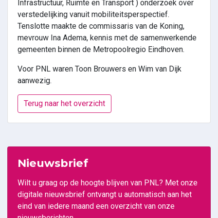
Infrastructuur, Ruimte en Transport ) onderzoek over
verstedelijking vanuit mobiliteitsperspectief.
Tenslotte maakte de commissaris van de Koning,
mevrouw Ina Adema, kennis met de samenwerkende
gemeenten binnen de Metropoolregio Eindhoven.
Voor PNL waren Toon Brouwers en Wim van Dijk
aanwezig.
Terug naar het overzicht
Nieuwsbrief
Wilt u graag op de hoogte blijven van PNL? Met onze
digitale nieuwsbrief ontvangt u automatisch aan het
eind van iedere maand een overzicht van onze
nieuwsberichten.