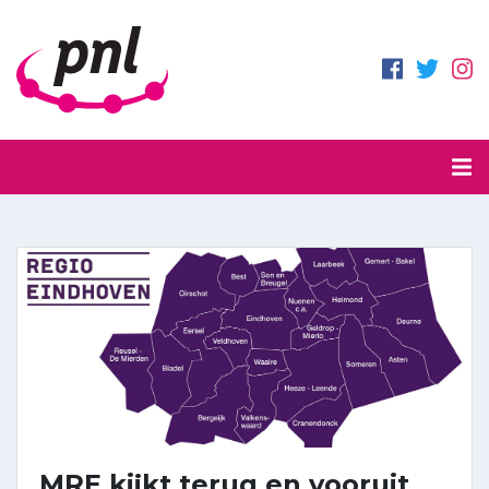
MRE kijkt terug en vooruit