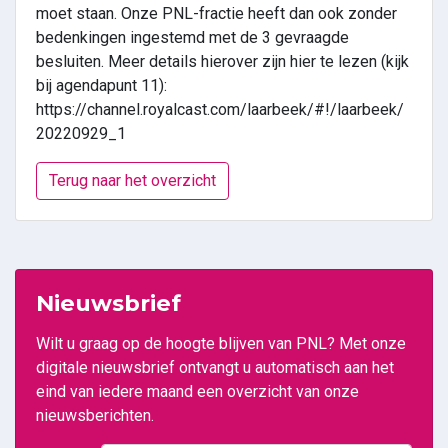
moet staan. Onze PNL-fractie heeft dan ook zonder
bedenkingen ingestemd met de 3 gevraagde
besluiten. Meer details hierover zijn hier te lezen (kijk
bij agendapunt 11):
https://channel.royalcast.com/laarbeek/#!/laarbeek/
20220929_1
Terug naar het overzicht
Nieuwsbrief
Wilt u graag op de hoogte blijven van PNL? Met onze
digitale nieuwsbrief ontvangt u automatisch aan het
eind van iedere maand een overzicht van onze
nieuwsberichten.