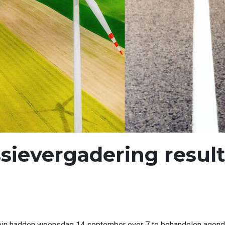
evergadering resulte
ein hadden woensdag 14 september over 7 te behandelen agend