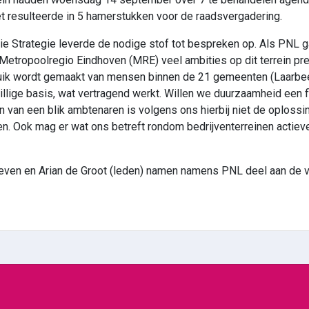
et resulteerde in 5 hamerstukken voor de raadsvergadering.
ie Strategie leverde de nodige stof tot bespreken op. Als PNL 
 Metropoolregio Eindhoven (MRE) veel ambities op dit terrein p
ruik wordt gemaakt van mensen binnen de 21 gemeenten (Laarbeek
jwillige basis, wat vertragend werkt. Willen we duurzaamheid een 
van een blik ambtenaren is volgens ons hierbij niet de oploss
en. Ook mag er wat ons betreft rondom bedrijventerreinen actiev
jdeven en Arian de Groot (leden) namen namens PNL deel aan de v