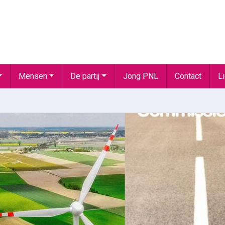
Mensen
De partij
Jong PNL
Contact
L