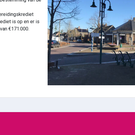
ereidingskrediet
diet is op en er is
 van €171.000.