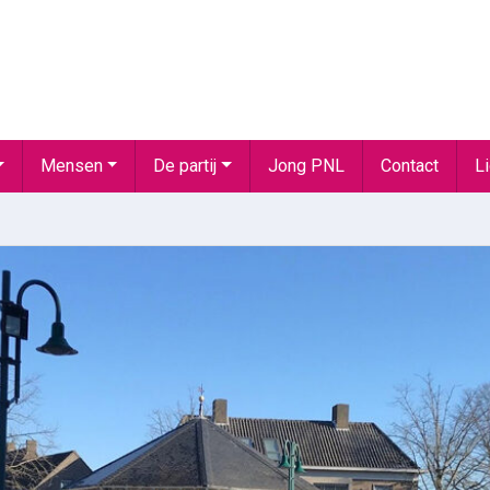
Mensen
De partij
Jong PNL
Contact
L