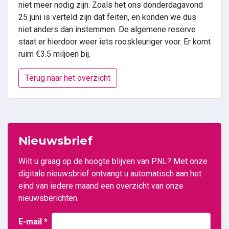
niet meer nodig zijn. Zoals het ons donderdagavond
25 juni is verteld zijn dat feiten, en konden we dus
niet anders dan instemmen. De algemene reserve
staat er hierdoor weer iets rooskleuriger voor. Er komt
ruim €3.5 miljoen bij.
Terug naar het overzicht
Nieuwsbrief
Wilt u graag op de hoogte blijven van PNL? Met onze
digitale nieuwsbrief ontvangt u automatisch aan het
eind van iedere maand een overzicht van onze
nieuwsberichten.
E-mail
*